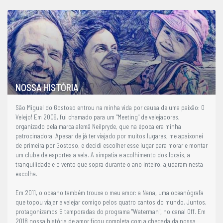
NOSSA HISTÓRIA
São Miguel do Gostoso entrou na minha vida por causa de uma paixão: O
Velejo! Em 2009, fui chamado para um "Meeting" de velejadores,
organizado pela marca alemã Neilpryde, que na época era minha
patrocinadora. Apesar de já ter viajado por muitos lugares, me apaixonei
de primeira por Gostoso, e decidi escolher esse lugar para morar e montar
um clube de esportes a vela. A simpatia e acolhimento dos locais, a
tranquilidade e o vento que sopra durante o ano inteiro, ajudaram nesta
escolha.
Em 2011, o oceano também trouxe o meu amor: a Nana, uma oceanógrafa
que topou viajar e velejar comigo pelos quatro cantos do mundo. Juntos,
protagonizamos 5 temporadas do programa "Waterman", no canal Off. Em
2018 nossa história de amor ficou completa com a chegada da nossa